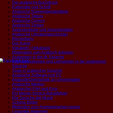
Der arabische Buchdruck
Kalligrafie und Schrift
Arabische Namensbestandteile
Arabische Tatoos
Arabische Comics
Arabische Zahlen
Textexemplare und Sprachproben
Arabische Literatur(geschichte)
Büchertipps
Der Koran
Vokabeln / Vokabular
Materialien zum Arabisch erlernen
Arabesken in der dt. Sprache
Internationalismen und Lehnwörter in der arabischen
Sprache
Texte in arabischer Sprache
Arabische Software und PC
Arabistik/Orientalistik an Universitäten
Arabische Medien
Arabischer Film und Kino
Ein kleiner Sprach-Reiseführer
Die Sprache der Musik
Schöne Bilder
Methoden zum Fremdsprachen lernen
Linguistik allgemein