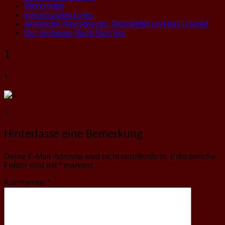
Workshops
Interessantes Links
Arabische Newsgroups, Newsletter und das Usenet
Der Verfasser Stellt Sich Vor
1
1
1
Hinterlasse eine Bemerkung
Deine E-Mail-Adresse wird nicht veröffentlicht.
Erforderliche
Felder sind mit
*
markiert
Kommentar
*