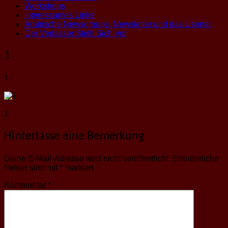
Workshops
Interessantes Links
Arabische Newsgroups, Newsletter und das Usenet
Der Verfasser Stellt Sich Vor
1
1
1
Hinterlasse eine Bemerkung
Deine E-Mail-Adresse wird nicht veröffentlicht.
Erforderliche
Felder sind mit
*
markiert
Kommentar
*