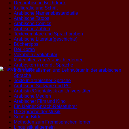
Der arabische Buchdruck
Kalligrafie und Schrift
Arabische Namensbestandteile
Arabische Tatoos
Arabische Comics
Arabische Zahlen
Textexemplare und Sprachproben
Arabische Literatur(geschichte)
Büchertipps
Der Koran
Vokabeln / Vokabular
Materialien zum Arabisch erlernen
Arabesken in der dt. Sprache
Internationalismen und Lehnwörter in der arabischen
Sprache
Texte in arabischer Sprache
Arabische Software und PC
Arabistik/Orientalistik an Universitäten
Arabische Medien
Arabischer Film und Kino
Ein kleiner Sprach-Reiseführer
Die Sprache der Musik
Schöne Bilder
Methoden zum Fremdsprachen lernen
Linguistik allgemein