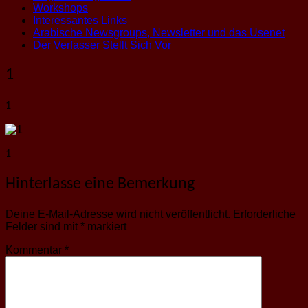
Workshops
Interessantes Links
Arabische Newsgroups, Newsletter und das Usenet
Der Verfasser Stellt Sich Vor
1
1
1
Hinterlasse eine Bemerkung
Deine E-Mail-Adresse wird nicht veröffentlicht.
Erforderliche
Felder sind mit
*
markiert
Kommentar
*