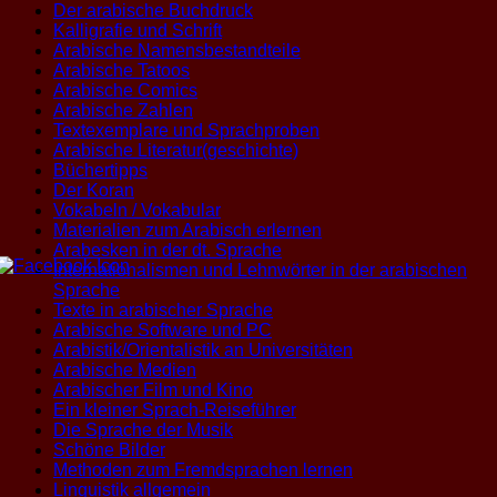
Der arabische Buchdruck
Kalligrafie und Schrift
Arabische Namensbestandteile
Arabische Tatoos
Arabische Comics
Arabische Zahlen
Textexemplare und Sprachproben
Arabische Literatur(geschichte)
Büchertipps
Der Koran
Vokabeln / Vokabular
Materialien zum Arabisch erlernen
Arabesken in der dt. Sprache
Internationalismen und Lehnwörter in der arabischen
Sprache
Texte in arabischer Sprache
Arabische Software und PC
Arabistik/Orientalistik an Universitäten
Arabische Medien
Arabischer Film und Kino
Ein kleiner Sprach-Reiseführer
Die Sprache der Musik
Schöne Bilder
Methoden zum Fremdsprachen lernen
Linguistik allgemein