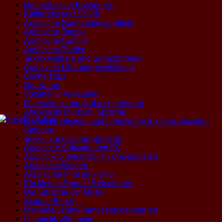
Der arabische Buchdruck
Kalligrafie und Schrift
Arabische Namensbestandteile
Arabische Tatoos
Arabische Comics
Arabische Zahlen
Textexemplare und Sprachproben
Arabische Literatur(geschichte)
Büchertipps
Der Koran
Vokabeln / Vokabular
Materialien zum Arabisch erlernen
Arabesken in der dt. Sprache
Internationalismen und Lehnwörter in der arabischen
Sprache
Texte in arabischer Sprache
Arabische Software und PC
Arabistik/Orientalistik an Universitäten
Arabische Medien
Arabischer Film und Kino
Ein kleiner Sprach-Reiseführer
Die Sprache der Musik
Schöne Bilder
Methoden zum Fremdsprachen lernen
Linguistik allgemein