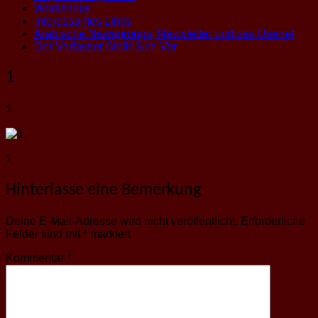
Workshops
Interessantes Links
Arabische Newsgroups, Newsletter und das Usenet
Der Verfasser Stellt Sich Vor
1
1
1
Hinterlasse eine Bemerkung
Deine E-Mail-Adresse wird nicht veröffentlicht.
Erforderliche
Felder sind mit
*
markiert
Kommentar
*