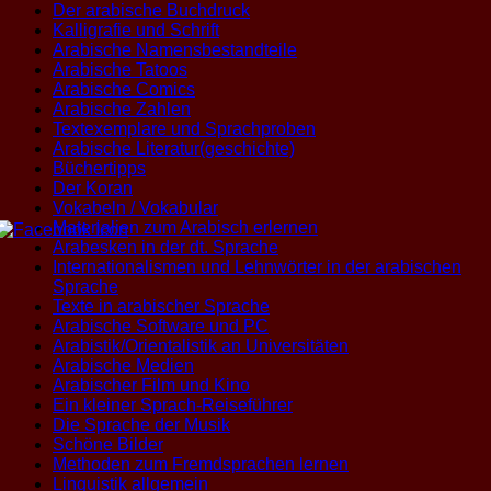
Der arabische Buchdruck
Kalligrafie und Schrift
Arabische Namensbestandteile
Arabische Tatoos
Arabische Comics
Arabische Zahlen
Textexemplare und Sprachproben
Arabische Literatur(geschichte)
Büchertipps
Der Koran
Vokabeln / Vokabular
Materialien zum Arabisch erlernen
Arabesken in der dt. Sprache
Internationalismen und Lehnwörter in der arabischen
Sprache
Texte in arabischer Sprache
Arabische Software und PC
Arabistik/Orientalistik an Universitäten
Arabische Medien
Arabischer Film und Kino
Ein kleiner Sprach-Reiseführer
Die Sprache der Musik
Schöne Bilder
Methoden zum Fremdsprachen lernen
Linguistik allgemein