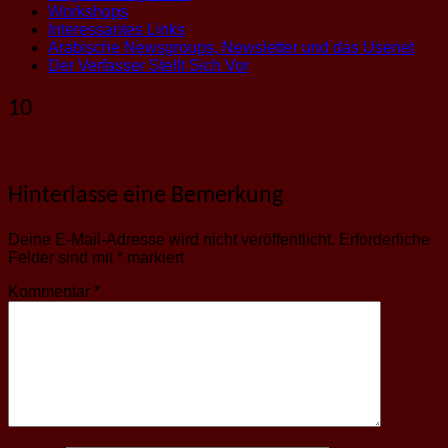
Workshops
Interessantes Links
Arabische Newsgroups, Newsletter und das Usenet
Der Verfasser Stellt Sich Vor
10
Hinterlasse eine Bemerkung
Deine E-Mail-Adresse wird nicht veröffentlicht.
Erforderliche
Felder sind mit
*
markiert
Kommentar
*