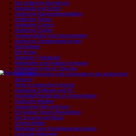
Der arabische Buchdruck
Kalligrafie und Schrift
Arabische Namensbestandteile
Arabische Tatoos
Arabische Comics
Arabische Zahlen
Textexemplare und Sprachproben
Arabische Literatur(geschichte)
Büchertipps
Der Koran
Vokabeln / Vokabular
Materialien zum Arabisch erlernen
Arabesken in der dt. Sprache
Internationalismen und Lehnwörter in der arabischen
Sprache
Texte in arabischer Sprache
Arabische Software und PC
Arabistik/Orientalistik an Universitäten
Arabische Medien
Arabischer Film und Kino
Ein kleiner Sprach-Reiseführer
Die Sprache der Musik
Schöne Bilder
Methoden zum Fremdsprachen lernen
Linguistik allgemein