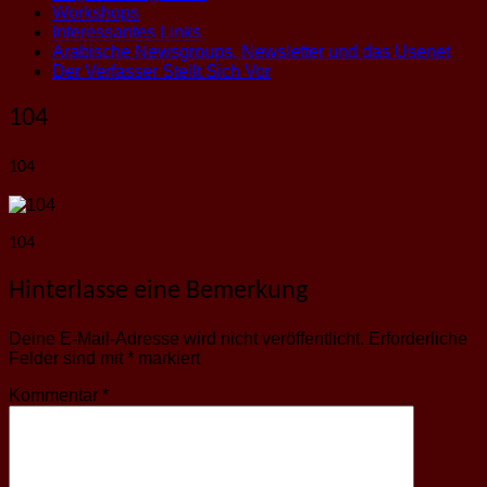
Workshops
Interessantes Links
Arabische Newsgroups, Newsletter und das Usenet
Der Verfasser Stellt Sich Vor
104
104
104
Hinterlasse eine Bemerkung
Deine E-Mail-Adresse wird nicht veröffentlicht.
Erforderliche
Felder sind mit
*
markiert
Kommentar
*