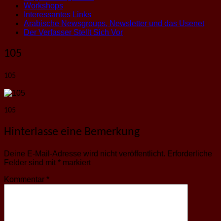
Workshops
Interessantes Links
Arabische Newsgroups, Newsletter und das Usenet
Der Verfasser Stellt Sich Vor
105
105
105
Hinterlasse eine Bemerkung
Deine E-Mail-Adresse wird nicht veröffentlicht.
Erforderliche
Felder sind mit
*
markiert
Kommentar
*