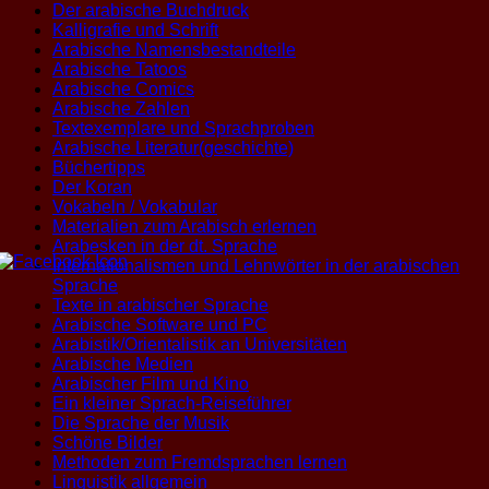
Der arabische Buchdruck
Kalligrafie und Schrift
Arabische Namensbestandteile
Arabische Tatoos
Arabische Comics
Arabische Zahlen
Textexemplare und Sprachproben
Arabische Literatur(geschichte)
Büchertipps
Der Koran
Vokabeln / Vokabular
Materialien zum Arabisch erlernen
Arabesken in der dt. Sprache
Internationalismen und Lehnwörter in der arabischen
Sprache
Texte in arabischer Sprache
Arabische Software und PC
Arabistik/Orientalistik an Universitäten
Arabische Medien
Arabischer Film und Kino
Ein kleiner Sprach-Reiseführer
Die Sprache der Musik
Schöne Bilder
Methoden zum Fremdsprachen lernen
Linguistik allgemein