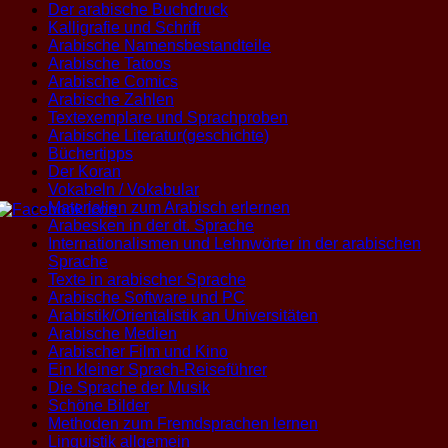
Der arabische Buchdruck
Kalligrafie und Schrift
Arabische Namensbestandteile
Arabische Tatoos
Arabische Comics
Arabische Zahlen
Textexemplare und Sprachproben
Arabische Literatur(geschichte)
Büchertipps
Der Koran
Vokabeln / Vokabular
Materialien zum Arabisch erlernen
Arabesken in der dt. Sprache
Internationalismen und Lehnwörter in der arabischen
Sprache
Texte in arabischer Sprache
Arabische Software und PC
Arabistik/Orientalistik an Universitäten
Arabische Medien
Arabischer Film und Kino
Ein kleiner Sprach-Reiseführer
Die Sprache der Musik
Schöne Bilder
Methoden zum Fremdsprachen lernen
Linguistik allgemein