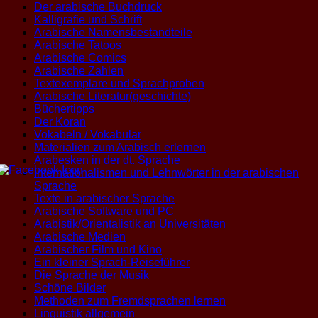
Der arabische Buchdruck
Kalligrafie und Schrift
Arabische Namensbestandteile
Arabische Tatoos
Arabische Comics
Arabische Zahlen
Textexemplare und Sprachproben
Arabische Literatur(geschichte)
Büchertipps
Der Koran
Vokabeln / Vokabular
Materialien zum Arabisch erlernen
Arabesken in der dt. Sprache
Internationalismen und Lehnwörter in der arabischen
Sprache
Texte in arabischer Sprache
Arabische Software und PC
Arabistik/Orientalistik an Universitäten
Arabische Medien
Arabischer Film und Kino
Ein kleiner Sprach-Reiseführer
Die Sprache der Musik
Schöne Bilder
Methoden zum Fremdsprachen lernen
Linguistik allgemein