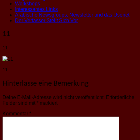
Workshops
Interessantes Links
Arabische Newsgroups, Newsletter und das Usenet
Der Verfasser Stellt Sich Vor
11
11
11
Hinterlasse eine Bemerkung
Deine E-Mail-Adresse wird nicht veröffentlicht.
Erforderliche
Felder sind mit
*
markiert
Kommentar
*