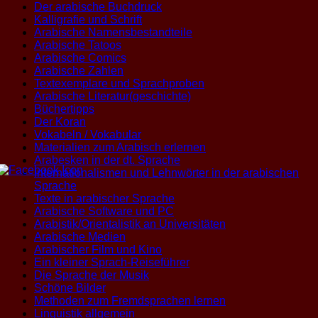
Der arabische Buchdruck
Kalligrafie und Schrift
Arabische Namensbestandteile
Arabische Tatoos
Arabische Comics
Arabische Zahlen
Textexemplare und Sprachproben
Arabische Literatur(geschichte)
Büchertipps
Der Koran
Vokabeln / Vokabular
Materialien zum Arabisch erlernen
Arabesken in der dt. Sprache
Internationalismen und Lehnwörter in der arabischen
Sprache
Texte in arabischer Sprache
Arabische Software und PC
Arabistik/Orientalistik an Universitäten
Arabische Medien
Arabischer Film und Kino
Ein kleiner Sprach-Reiseführer
Die Sprache der Musik
Schöne Bilder
Methoden zum Fremdsprachen lernen
Linguistik allgemein