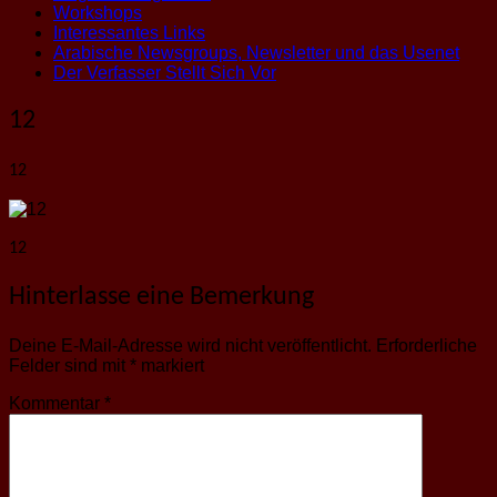
Workshops
Interessantes Links
Arabische Newsgroups, Newsletter und das Usenet
Der Verfasser Stellt Sich Vor
12
12
12
Hinterlasse eine Bemerkung
Deine E-Mail-Adresse wird nicht veröffentlicht.
Erforderliche
Felder sind mit
*
markiert
Kommentar
*