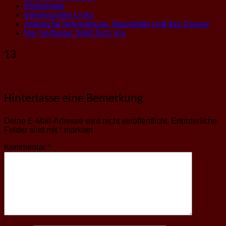
Workshops
Interessantes Links
Arabische Newsgroups, Newsletter und das Usenet
Der Verfasser Stellt Sich Vor
13
Hinterlasse eine Bemerkung
Deine E-Mail-Adresse wird nicht veröffentlicht.
Erforderliche
Felder sind mit
*
markiert
Kommentar
*