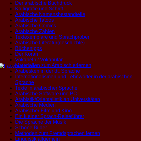
Der arabische Buchdruck
Kalligrafie und Schrift
Arabische Namensbestandteile
Arabische Tatoos
Arabische Comics
Arabische Zahlen
Textexemplare und Sprachproben
Arabische Literatur(geschichte)
Büchertipps
Der Koran
Vokabeln / Vokabular
Materialien zum Arabisch erlernen
Arabesken in der dt. Sprache
Internationalismen und Lehnwörter in der arabischen
Sprache
Texte in arabischer Sprache
Arabische Software und PC
Arabistik/Orientalistik an Universitäten
Arabische Medien
Arabischer Film und Kino
Ein kleiner Sprach-Reiseführer
Die Sprache der Musik
Schöne Bilder
Methoden zum Fremdsprachen lernen
Linguistik allgemein