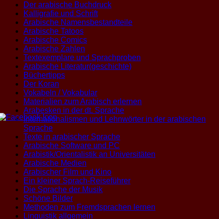
Der arabische Buchdruck
Kalligrafie und Schrift
Arabische Namensbestandteile
Arabische Tatoos
Arabische Comics
Arabische Zahlen
Textexemplare und Sprachproben
Arabische Literatur(geschichte)
Büchertipps
Der Koran
Vokabeln / Vokabular
Materialien zum Arabisch erlernen
Arabesken in der dt. Sprache
Internationalismen und Lehnwörter in der arabischen
Sprache
Texte in arabischer Sprache
Arabische Software und PC
Arabistik/Orientalistik an Universitäten
Arabische Medien
Arabischer Film und Kino
Ein kleiner Sprach-Reiseführer
Die Sprache der Musik
Schöne Bilder
Methoden zum Fremdsprachen lernen
Linguistik allgemein