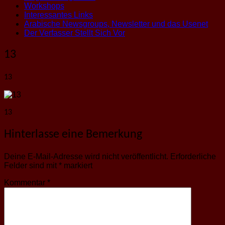
Workshops
Interessantes Links
Arabische Newsgroups, Newsletter und das Usenet
Der Verfasser Stellt Sich Vor
13
13
13
Hinterlasse eine Bemerkung
Deine E-Mail-Adresse wird nicht veröffentlicht.
Erforderliche
Felder sind mit
*
markiert
Kommentar
*