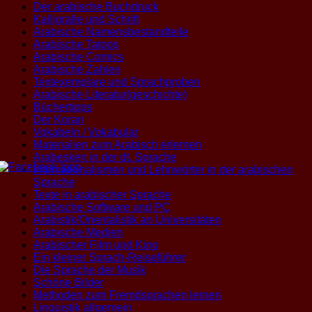
Der arabische Buchdruck
Kalligrafie und Schrift
Arabische Namensbestandteile
Arabische Tatoos
Arabische Comics
Arabische Zahlen
Textexemplare und Sprachproben
Arabische Literatur(geschichte)
Büchertipps
Der Koran
Vokabeln / Vokabular
Materialien zum Arabisch erlernen
Arabesken in der dt. Sprache
Internationalismen und Lehnwörter in der arabischen
Sprache
Texte in arabischer Sprache
Arabische Software und PC
Arabistik/Orientalistik an Universitäten
Arabische Medien
Arabischer Film und Kino
Ein kleiner Sprach-Reiseführer
Die Sprache der Musik
Schöne Bilder
Methoden zum Fremdsprachen lernen
Linguistik allgemein