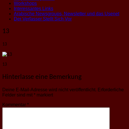
Workshops
Interessantes Links
Arabische Newsgroups, Newsletter und das Usenet
Der Verfasser Stellt Sich Vor
13
13
13
Hinterlasse eine Bemerkung
Deine E-Mail-Adresse wird nicht veröffentlicht.
Erforderliche
Felder sind mit
*
markiert
Kommentar
*