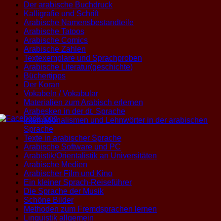
Der arabische Buchdruck
Kalligrafie und Schrift
Arabische Namensbestandteile
Arabische Tatoos
Arabische Comics
Arabische Zahlen
Textexemplare und Sprachproben
Arabische Literatur(geschichte)
Büchertipps
Der Koran
Vokabeln / Vokabular
Materialien zum Arabisch erlernen
Arabesken in der dt. Sprache
Internationalismen und Lehnwörter in der arabischen
Sprache
Texte in arabischer Sprache
Arabische Software und PC
Arabistik/Orientalistik an Universitäten
Arabische Medien
Arabischer Film und Kino
Ein kleiner Sprach-Reiseführer
Die Sprache der Musik
Schöne Bilder
Methoden zum Fremdsprachen lernen
Linguistik allgemein