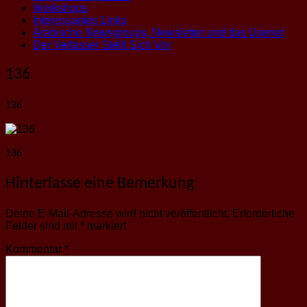
Workshops
Interessantes Links
Arabische Newsgroups, Newsletter und das Usenet
Der Verfasser Stellt Sich Vor
136
136
136
Hinterlasse eine Bemerkung
Deine E-Mail-Adresse wird nicht veröffentlicht.
Erforderliche
Felder sind mit
*
markiert
Kommentar
*