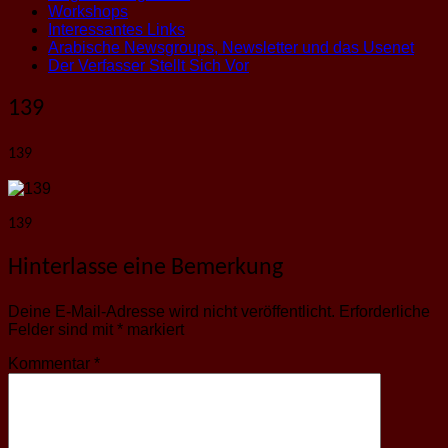
Workshops
Interessantes Links
Arabische Newsgroups, Newsletter und das Usenet
Der Verfasser Stellt Sich Vor
139
139
139
Hinterlasse eine Bemerkung
Deine E-Mail-Adresse wird nicht veröffentlicht.
Erforderliche
Felder sind mit
*
markiert
Kommentar
*