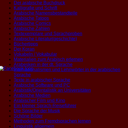
Der arabische Buchdruck
Kalligrafie und Schrift
Arabische Namensbestandteile
Arabische Tatoos
Arabische Comics
Arabische Zahlen
Textexemplare und Sprachproben
Arabische Literatur(geschichte)
Büchertipps
Der Koran
Vokabeln / Vokabular
Materialien zum Arabisch erlernen
Arabesken in der dt. Sprache
Internationalismen und Lehnwörter in der arabischen
Sprache
Texte in arabischer Sprache
Arabische Software und PC
Arabistik/Orientalistik an Universitäten
Arabische Medien
Arabischer Film und Kino
Ein kleiner Sprach-Reiseführer
Die Sprache der Musik
Schöne Bilder
Methoden zum Fremdsprachen lernen
Linguistik allgemein