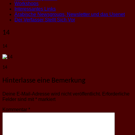
Workshops
Interessantes Links
Arabische Newsgroups, Newsletter und das Usenet
Der Verfasser Stellt Sich Vor
14
14
14
Hinterlasse eine Bemerkung
Deine E-Mail-Adresse wird nicht veröffentlicht.
Erforderliche
Felder sind mit
*
markiert
Kommentar
*