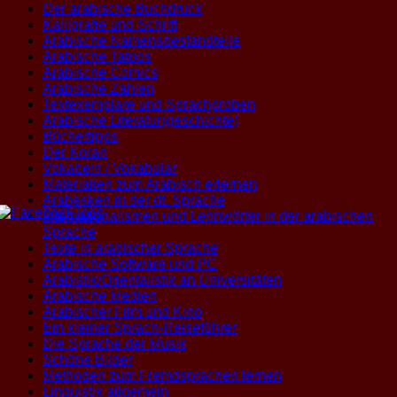
Der arabische Buchdruck
Kalligrafie und Schrift
Arabische Namensbestandteile
Arabische Tatoos
Arabische Comics
Arabische Zahlen
Textexemplare und Sprachproben
Arabische Literatur(geschichte)
Büchertipps
Der Koran
Vokabeln / Vokabular
Materialien zum Arabisch erlernen
Arabesken in der dt. Sprache
Internationalismen und Lehnwörter in der arabischen
Sprache
Texte in arabischer Sprache
Arabische Software und PC
Arabistik/Orientalistik an Universitäten
Arabische Medien
Arabischer Film und Kino
Ein kleiner Sprach-Reiseführer
Die Sprache der Musik
Schöne Bilder
Methoden zum Fremdsprachen lernen
Linguistik allgemein