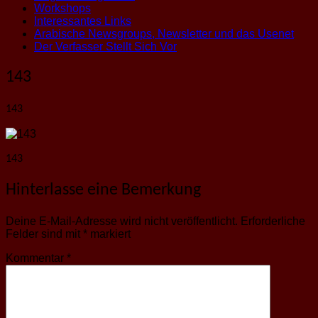
Workshops
Interessantes Links
Arabische Newsgroups, Newsletter und das Usenet
Der Verfasser Stellt Sich Vor
143
143
143
Hinterlasse eine Bemerkung
Deine E-Mail-Adresse wird nicht veröffentlicht.
Erforderliche
Felder sind mit
*
markiert
Kommentar
*