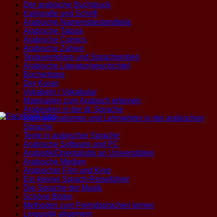
Der arabische Buchdruck
Kalligrafie und Schrift
Arabische Namensbestandteile
Arabische Tatoos
Arabische Comics
Arabische Zahlen
Textexemplare und Sprachproben
Arabische Literatur(geschichte)
Büchertipps
Der Koran
Vokabeln / Vokabular
Materialien zum Arabisch erlernen
Arabesken in der dt. Sprache
Internationalismen und Lehnwörter in der arabischen
Sprache
Texte in arabischer Sprache
Arabische Software und PC
Arabistik/Orientalistik an Universitäten
Arabische Medien
Arabischer Film und Kino
Ein kleiner Sprach-Reiseführer
Die Sprache der Musik
Schöne Bilder
Methoden zum Fremdsprachen lernen
Linguistik allgemein