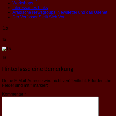
Workshops
Interessantes Links
Arabische Newsgroups, Newsletter und das Usenet
Der Verfasser Stellt Sich Vor
15
15
15
Hinterlasse eine Bemerkung
Deine E-Mail-Adresse wird nicht veröffentlicht.
Erforderliche
Felder sind mit
*
markiert
Kommentar
*