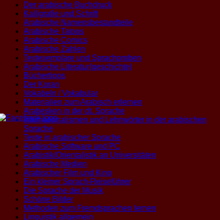
Der arabische Buchdruck
Kalligrafie und Schrift
Arabische Namensbestandteile
Arabische Tatoos
Arabische Comics
Arabische Zahlen
Textexemplare und Sprachproben
Arabische Literatur(geschichte)
Büchertipps
Der Koran
Vokabeln / Vokabular
Materialien zum Arabisch erlernen
Arabesken in der dt. Sprache
Internationalismen und Lehnwörter in der arabischen
Sprache
Texte in arabischer Sprache
Arabische Software und PC
Arabistik/Orientalistik an Universitäten
Arabische Medien
Arabischer Film und Kino
Ein kleiner Sprach-Reiseführer
Die Sprache der Musik
Schöne Bilder
Methoden zum Fremdsprachen lernen
Linguistik allgemein