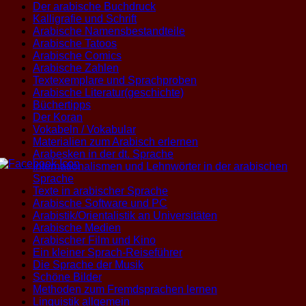
Der arabische Buchdruck
Kalligrafie und Schrift
Arabische Namensbestandteile
Arabische Tatoos
Arabische Comics
Arabische Zahlen
Textexemplare und Sprachproben
Arabische Literatur(geschichte)
Büchertipps
Der Koran
Vokabeln / Vokabular
Materialien zum Arabisch erlernen
Arabesken in der dt. Sprache
Internationalismen und Lehnwörter in der arabischen
Sprache
Texte in arabischer Sprache
Arabische Software und PC
Arabistik/Orientalistik an Universitäten
Arabische Medien
Arabischer Film und Kino
Ein kleiner Sprach-Reiseführer
Die Sprache der Musik
Schöne Bilder
Methoden zum Fremdsprachen lernen
Linguistik allgemein