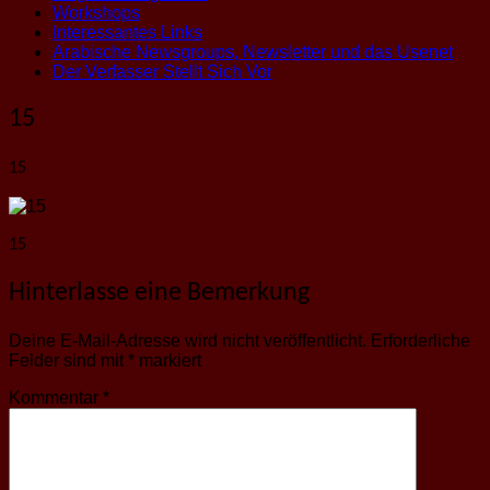
Workshops
Interessantes Links
Arabische Newsgroups, Newsletter und das Usenet
Der Verfasser Stellt Sich Vor
15
15
15
Hinterlasse eine Bemerkung
Deine E-Mail-Adresse wird nicht veröffentlicht.
Erforderliche
Felder sind mit
*
markiert
Kommentar
*