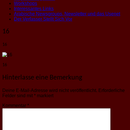
Workshops
Interessantes Links
Arabische Newsgroups, Newsletter und das Usenet
Der Verfasser Stellt Sich Vor
16
16
16
Hinterlasse eine Bemerkung
Deine E-Mail-Adresse wird nicht veröffentlicht.
Erforderliche
Felder sind mit
*
markiert
Kommentar
*