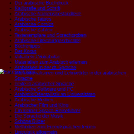
Der arabische Buchdruck
Kalligrafie und Schrift
Arabische Namensbestandteile
Arabische Tatoos
Arabische Comics
Arabische Zahlen
Textexemplare und Sprachproben
Arabische Literatur(geschichte)
Büchertipps
Der Koran
Vokabeln / Vokabular
Materialien zum Arabisch erlernen
Arabesken in der dt. Sprache
Internationalismen und Lehnwörter in der arabischen
Sprache
Texte in arabischer Sprache
Arabische Software und PC
Arabistik/Orientalistik an Universitäten
Arabische Medien
Arabischer Film und Kino
Ein kleiner Sprach-Reiseführer
Die Sprache der Musik
Schöne Bilder
Methoden zum Fremdsprachen lernen
Linguistik allgemein