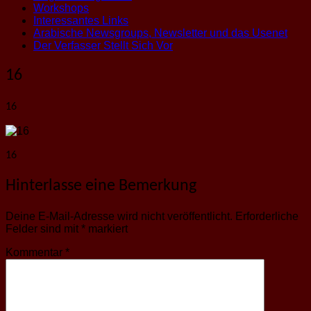
Workshops
Interessantes Links
Arabische Newsgroups, Newsletter und das Usenet
Der Verfasser Stellt Sich Vor
16
16
16
Hinterlasse eine Bemerkung
Deine E-Mail-Adresse wird nicht veröffentlicht.
Erforderliche
Felder sind mit
*
markiert
Kommentar
*