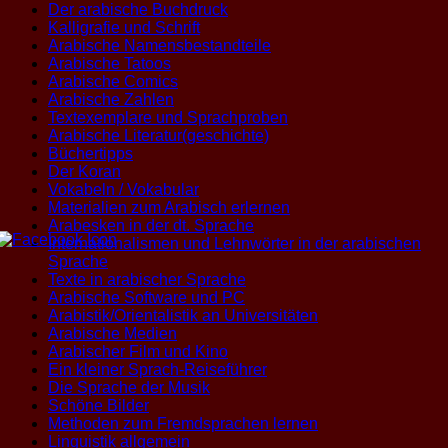
Der arabische Buchdruck
Kalligrafie und Schrift
Arabische Namensbestandteile
Arabische Tatoos
Arabische Comics
Arabische Zahlen
Textexemplare und Sprachproben
Arabische Literatur(geschichte)
Büchertipps
Der Koran
Vokabeln / Vokabular
Materialien zum Arabisch erlernen
Arabesken in der dt. Sprache
Internationalismen und Lehnwörter in der arabischen
Sprache
Texte in arabischer Sprache
Arabische Software und PC
Arabistik/Orientalistik an Universitäten
Arabische Medien
Arabischer Film und Kino
Ein kleiner Sprach-Reiseführer
Die Sprache der Musik
Schöne Bilder
Methoden zum Fremdsprachen lernen
Linguistik allgemein