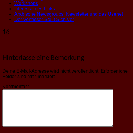
Workshops
Interessantes Links
Arabische Newsgroups, Newsletter und das Usenet
Der Verfasser Stellt Sich Vor
16
Hinterlasse eine Bemerkung
Deine E-Mail-Adresse wird nicht veröffentlicht.
Erforderliche
Felder sind mit
*
markiert
Kommentar
*