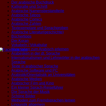
Der arabische Buchdruck
Kalligrafie und Schrift
Arabische Namensbestandteile
Arabische Tatoos
Arabische Comics
Arabische Zahlen
Textexemplare und Sprachproben
Arabische Literatur(geschichte)
Büchertipps
Der Koran
Vokabeln / Vokabular
Materialien zum Arabisch erlernen
Arabesken in der dt. Sprache
Internationalismen und Lehnwörter in der arabischen
Sprache
Texte in arabischer Sprache
Arabische Software und PC
Arabistik/Orientalistik an Universitäten
Arabische Medien
Arabischer Film und Kino
Ein kleiner Sprach-Reiseführer
Die Sprache der Musik
Schöne Bilder
Methoden zum Fremdsprachen lernen
Linguistik allgemein