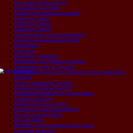
Der arabische Buchdruck
Kalligrafie und Schrift
Arabische Namensbestandteile
Arabische Tatoos
Arabische Comics
Arabische Zahlen
Textexemplare und Sprachproben
Arabische Literatur(geschichte)
Büchertipps
Der Koran
Vokabeln / Vokabular
Materialien zum Arabisch erlernen
Arabesken in der dt. Sprache
Internationalismen und Lehnwörter in der arabischen
Sprache
Texte in arabischer Sprache
Arabische Software und PC
Arabistik/Orientalistik an Universitäten
Arabische Medien
Arabischer Film und Kino
Ein kleiner Sprach-Reiseführer
Die Sprache der Musik
Schöne Bilder
Methoden zum Fremdsprachen lernen
Linguistik allgemein