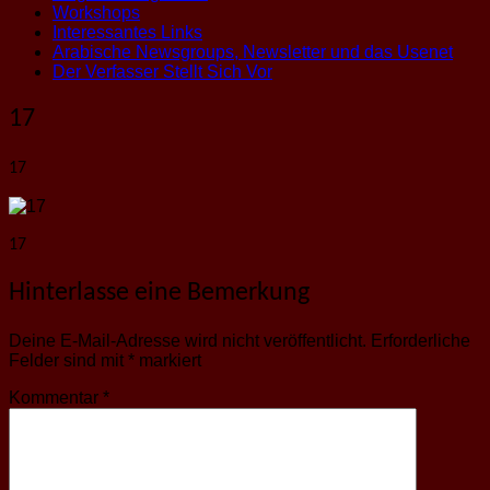
Workshops
Interessantes Links
Arabische Newsgroups, Newsletter und das Usenet
Der Verfasser Stellt Sich Vor
17
17
17
Hinterlasse eine Bemerkung
Deine E-Mail-Adresse wird nicht veröffentlicht.
Erforderliche
Felder sind mit
*
markiert
Kommentar
*