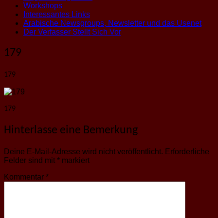
Workshops
Interessantes Links
Arabische Newsgroups, Newsletter und das Usenet
Der Verfasser Stellt Sich Vor
179
179
179
Hinterlasse eine Bemerkung
Deine E-Mail-Adresse wird nicht veröffentlicht.
Erforderliche
Felder sind mit
*
markiert
Kommentar
*