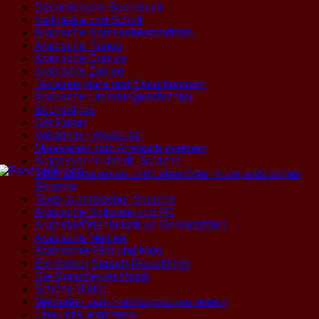
Der arabische Buchdruck
Kalligrafie und Schrift
Arabische Namensbestandteile
Arabische Tatoos
Arabische Comics
Arabische Zahlen
Textexemplare und Sprachproben
Arabische Literatur(geschichte)
Büchertipps
Der Koran
Vokabeln / Vokabular
Materialien zum Arabisch erlernen
Arabesken in der dt. Sprache
Internationalismen und Lehnwörter in der arabischen
Sprache
Texte in arabischer Sprache
Arabische Software und PC
Arabistik/Orientalistik an Universitäten
Arabische Medien
Arabischer Film und Kino
Ein kleiner Sprach-Reiseführer
Die Sprache der Musik
Schöne Bilder
Methoden zum Fremdsprachen lernen
Linguistik allgemein