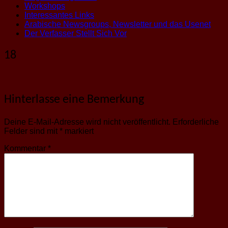
Workshops
Interessantes Links
Arabische Newsgroups, Newsletter und das Usenet
Der Verfasser Stellt Sich Vor
18
Hinterlasse eine Bemerkung
Deine E-Mail-Adresse wird nicht veröffentlicht.
Erforderliche
Felder sind mit
*
markiert
Kommentar
*