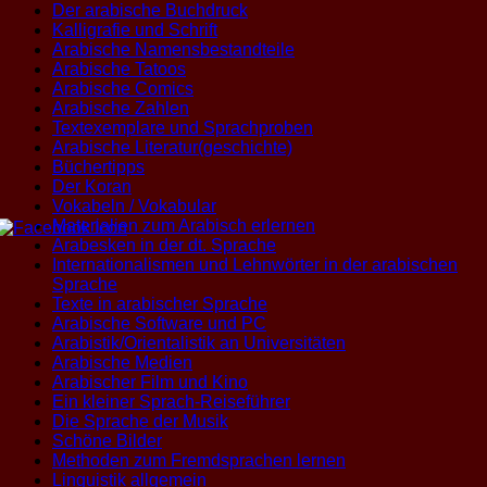
Der arabische Buchdruck
Kalligrafie und Schrift
Arabische Namensbestandteile
Arabische Tatoos
Arabische Comics
Arabische Zahlen
Textexemplare und Sprachproben
Arabische Literatur(geschichte)
Büchertipps
Der Koran
Vokabeln / Vokabular
Materialien zum Arabisch erlernen
Arabesken in der dt. Sprache
Internationalismen und Lehnwörter in der arabischen
Sprache
Texte in arabischer Sprache
Arabische Software und PC
Arabistik/Orientalistik an Universitäten
Arabische Medien
Arabischer Film und Kino
Ein kleiner Sprach-Reiseführer
Die Sprache der Musik
Schöne Bilder
Methoden zum Fremdsprachen lernen
Linguistik allgemein