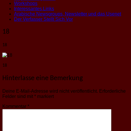
Workshops
Interessantes Links
Arabische Newsgroups, Newsletter und das Usenet
Der Verfasser Stellt Sich Vor
18
18
18
Hinterlasse eine Bemerkung
Deine E-Mail-Adresse wird nicht veröffentlicht.
Erforderliche
Felder sind mit
*
markiert
Kommentar
*