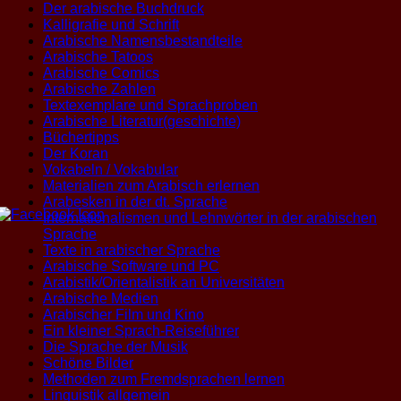
Der arabische Buchdruck
Kalligrafie und Schrift
Arabische Namensbestandteile
Arabische Tatoos
Arabische Comics
Arabische Zahlen
Textexemplare und Sprachproben
Arabische Literatur(geschichte)
Büchertipps
Der Koran
Vokabeln / Vokabular
Materialien zum Arabisch erlernen
Arabesken in der dt. Sprache
Internationalismen und Lehnwörter in der arabischen
Sprache
Texte in arabischer Sprache
Arabische Software und PC
Arabistik/Orientalistik an Universitäten
Arabische Medien
Arabischer Film und Kino
Ein kleiner Sprach-Reiseführer
Die Sprache der Musik
Schöne Bilder
Methoden zum Fremdsprachen lernen
Linguistik allgemein