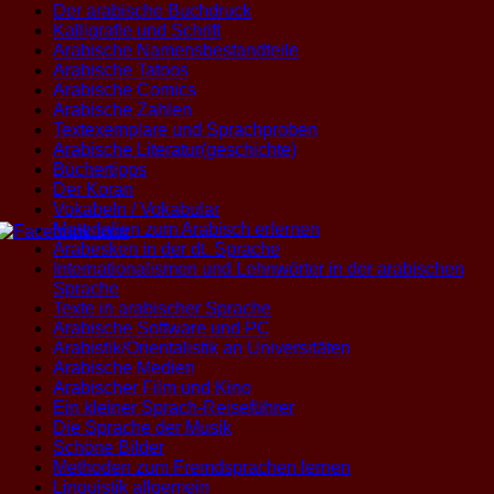
Der arabische Buchdruck
Kalligrafie und Schrift
Arabische Namensbestandteile
Arabische Tatoos
Arabische Comics
Arabische Zahlen
Textexemplare und Sprachproben
Arabische Literatur(geschichte)
Büchertipps
Der Koran
Vokabeln / Vokabular
Materialien zum Arabisch erlernen
Arabesken in der dt. Sprache
Internationalismen und Lehnwörter in der arabischen
Sprache
Texte in arabischer Sprache
Arabische Software und PC
Arabistik/Orientalistik an Universitäten
Arabische Medien
Arabischer Film und Kino
Ein kleiner Sprach-Reiseführer
Die Sprache der Musik
Schöne Bilder
Methoden zum Fremdsprachen lernen
Linguistik allgemein