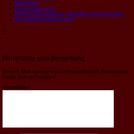
Workshops
Interessantes Links
Arabische Newsgroups, Newsletter und das Usenet
Der Verfasser Stellt Sich Vor
2
Hinterlasse eine Bemerkung
Deine E-Mail-Adresse wird nicht veröffentlicht.
Erforderliche
Felder sind mit
*
markiert
Kommentar
*