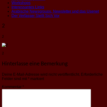
Workshops
Interessantes Links
Arabische Newsgroups, Newsletter und das Usenet
Der Verfasser Stellt Sich Vor
2
2
2
Hinterlasse eine Bemerkung
Deine E-Mail-Adresse wird nicht veröffentlicht.
Erforderliche
Felder sind mit
*
markiert
Kommentar
*