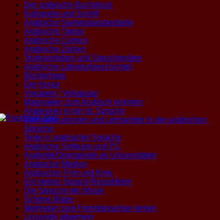
Der arabische Buchdruck
Kalligrafie und Schrift
Arabische Namensbestandteile
Arabische Tatoos
Arabische Comics
Arabische Zahlen
Textexemplare und Sprachproben
Arabische Literatur(geschichte)
Büchertipps
Der Koran
Vokabeln / Vokabular
Materialien zum Arabisch erlernen
Arabesken in der dt. Sprache
Internationalismen und Lehnwörter in der arabischen
Sprache
Texte in arabischer Sprache
Arabische Software und PC
Arabistik/Orientalistik an Universitäten
Arabische Medien
Arabischer Film und Kino
Ein kleiner Sprach-Reiseführer
Die Sprache der Musik
Schöne Bilder
Methoden zum Fremdsprachen lernen
Linguistik allgemein