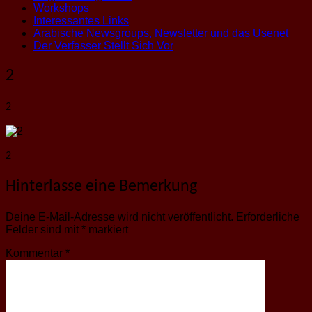
Workshops
Interessantes Links
Arabische Newsgroups, Newsletter und das Usenet
Der Verfasser Stellt Sich Vor
2
2
2
Hinterlasse eine Bemerkung
Deine E-Mail-Adresse wird nicht veröffentlicht.
Erforderliche
Felder sind mit
*
markiert
Kommentar
*