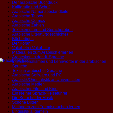
Der arabische Buchdruck
Kalligrafie und Schrift
Arabische Namensbestandteile
Arabische Tatoos
Arabische Comics
Arabische Zahlen
Textexemplare und Sprachproben
Arabische Literatur(geschichte)
Büchertipps
Der Koran
Vokabeln / Vokabular
Materialien zum Arabisch erlernen
Arabesken in der dt. Sprache
Internationalismen und Lehnwörter in der arabischen
Sprache
Texte in arabischer Sprache
Arabische Software und PC
Arabistik/Orientalistik an Universitäten
Arabische Medien
Arabischer Film und Kino
Ein kleiner Sprach-Reiseführer
Die Sprache der Musik
Schöne Bilder
Methoden zum Fremdsprachen lernen
Linguistik allgemein