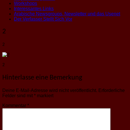
Workshops
Interessantes Links
Arabische Newsgroups, Newsletter und das Usenet
Der Verfasser Stellt Sich Vor
2
2
2
Hinterlasse eine Bemerkung
Deine E-Mail-Adresse wird nicht veröffentlicht.
Erforderliche
Felder sind mit
*
markiert
Kommentar
*