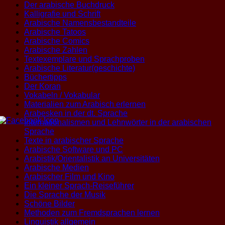
Der arabische Buchdruck
Kalligrafie und Schrift
Arabische Namensbestandteile
Arabische Tatoos
Arabische Comics
Arabische Zahlen
Textexemplare und Sprachproben
Arabische Literatur(geschichte)
Büchertipps
Der Koran
Vokabeln / Vokabular
Materialien zum Arabisch erlernen
Arabesken in der dt. Sprache
Internationalismen und Lehnwörter in der arabischen
Sprache
Texte in arabischer Sprache
Arabische Software und PC
Arabistik/Orientalistik an Universitäten
Arabische Medien
Arabischer Film und Kino
Ein kleiner Sprach-Reiseführer
Die Sprache der Musik
Schöne Bilder
Methoden zum Fremdsprachen lernen
Linguistik allgemein