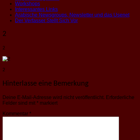
Workshops
Interessantes Links
Arabische Newsgroups, Newsletter und das Usenet
Der Verfasser Stellt Sich Vor
2
2
2
Hinterlasse eine Bemerkung
Deine E-Mail-Adresse wird nicht veröffentlicht.
Erforderliche
Felder sind mit
*
markiert
Kommentar
*