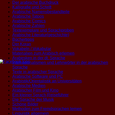
Der arabische Buchdruck
Kalligrafie und Schrift
Arabische Namensbestandteile
Arabische Tatoos
Arabische Comics
Arabische Zahlen
Textexemplare und Sprachproben
Arabische Literatur(geschichte)
Büchertipps
Der Koran
Vokabeln / Vokabular
Materialien zum Arabisch erlernen
Arabesken in der dt. Sprache
Internationalismen und Lehnwörter in der arabischen
Sprache
Texte in arabischer Sprache
Arabische Software und PC
Arabistik/Orientalistik an Universitäten
Arabische Medien
Arabischer Film und Kino
Ein kleiner Sprach-Reiseführer
Die Sprache der Musik
Schöne Bilder
Methoden zum Fremdsprachen lernen
Linguistik allgemein