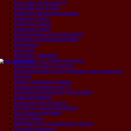
Der arabische Buchdruck
Kalligrafie und Schrift
Arabische Namensbestandteile
Arabische Tatoos
Arabische Comics
Arabische Zahlen
Textexemplare und Sprachproben
Arabische Literatur(geschichte)
Büchertipps
Der Koran
Vokabeln / Vokabular
Materialien zum Arabisch erlernen
Arabesken in der dt. Sprache
Internationalismen und Lehnwörter in der arabischen
Sprache
Texte in arabischer Sprache
Arabische Software und PC
Arabistik/Orientalistik an Universitäten
Arabische Medien
Arabischer Film und Kino
Ein kleiner Sprach-Reiseführer
Die Sprache der Musik
Schöne Bilder
Methoden zum Fremdsprachen lernen
Linguistik allgemein