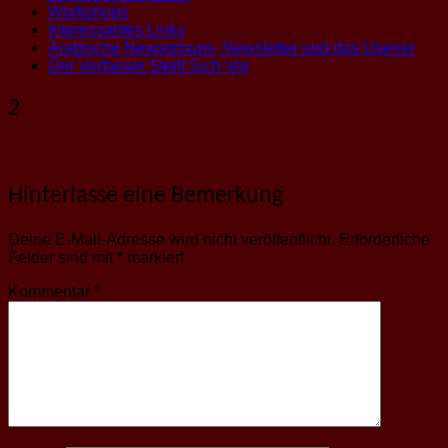
Workshops
Interessantes Links
Arabische Newsgroups, Newsletter und das Usenet
Der Verfasser Stellt Sich Vor
2
Hinterlasse eine Bemerkung
Deine E-Mail-Adresse wird nicht veröffentlicht.
Erforderliche
Felder sind mit
*
markiert
Kommentar
*