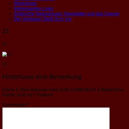
Workshops
Interessantes Links
Arabische Newsgroups, Newsletter und das Usenet
Der Verfasser Stellt Sich Vor
21
21
21
Hinterlasse eine Bemerkung
Deine E-Mail-Adresse wird nicht veröffentlicht.
Erforderliche
Felder sind mit
*
markiert
Kommentar
*