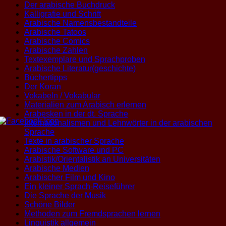
Der arabische Buchdruck
Kalligrafie und Schrift
Arabische Namensbestandteile
Arabische Tatoos
Arabische Comics
Arabische Zahlen
Textexemplare und Sprachproben
Arabische Literatur(geschichte)
Büchertipps
Der Koran
Vokabeln / Vokabular
Materialien zum Arabisch erlernen
Arabesken in der dt. Sprache
Internationalismen und Lehnwörter in der arabischen
Sprache
Texte in arabischer Sprache
Arabische Software und PC
Arabistik/Orientalistik an Universitäten
Arabische Medien
Arabischer Film und Kino
Ein kleiner Sprach-Reiseführer
Die Sprache der Musik
Schöne Bilder
Methoden zum Fremdsprachen lernen
Linguistik allgemein