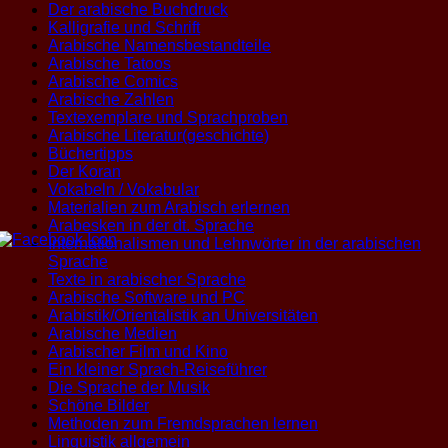
Der arabische Buchdruck
Kalligrafie und Schrift
Arabische Namensbestandteile
Arabische Tatoos
Arabische Comics
Arabische Zahlen
Textexemplare und Sprachproben
Arabische Literatur(geschichte)
Büchertipps
Der Koran
Vokabeln / Vokabular
Materialien zum Arabisch erlernen
Arabesken in der dt. Sprache
Internationalismen und Lehnwörter in der arabischen
Sprache
Texte in arabischer Sprache
Arabische Software und PC
Arabistik/Orientalistik an Universitäten
Arabische Medien
Arabischer Film und Kino
Ein kleiner Sprach-Reiseführer
Die Sprache der Musik
Schöne Bilder
Methoden zum Fremdsprachen lernen
Linguistik allgemein