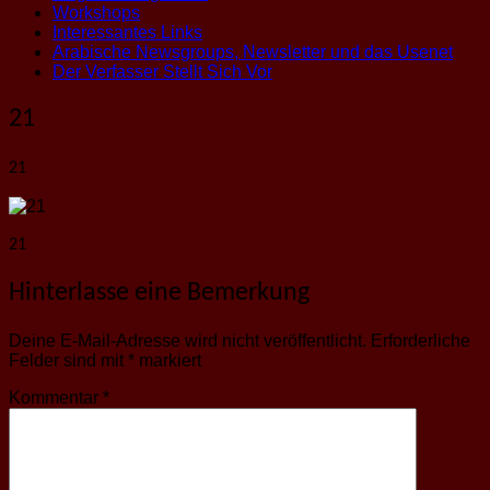
Workshops
Interessantes Links
Arabische Newsgroups, Newsletter und das Usenet
Der Verfasser Stellt Sich Vor
21
21
21
Hinterlasse eine Bemerkung
Deine E-Mail-Adresse wird nicht veröffentlicht.
Erforderliche
Felder sind mit
*
markiert
Kommentar
*