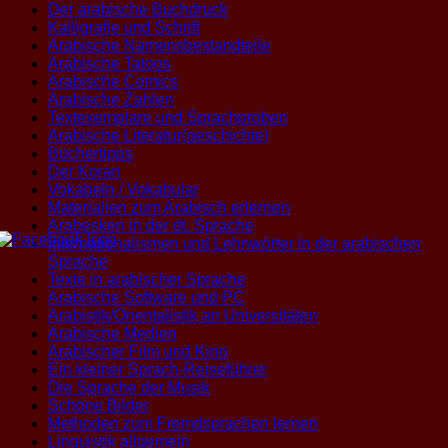
Der arabische Buchdruck
Kalligrafie und Schrift
Arabische Namensbestandteile
Arabische Tatoos
Arabische Comics
Arabische Zahlen
Textexemplare und Sprachproben
Arabische Literatur(geschichte)
Büchertipps
Der Koran
Vokabeln / Vokabular
Materialien zum Arabisch erlernen
Arabesken in der dt. Sprache
Internationalismen und Lehnwörter in der arabischen
Sprache
Texte in arabischer Sprache
Arabische Software und PC
Arabistik/Orientalistik an Universitäten
Arabische Medien
Arabischer Film und Kino
Ein kleiner Sprach-Reiseführer
Die Sprache der Musik
Schöne Bilder
Methoden zum Fremdsprachen lernen
Linguistik allgemein