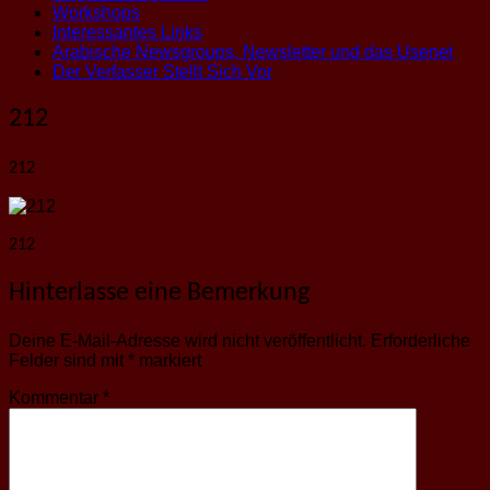
Workshops
Interessantes Links
Arabische Newsgroups, Newsletter und das Usenet
Der Verfasser Stellt Sich Vor
212
212
212
Hinterlasse eine Bemerkung
Deine E-Mail-Adresse wird nicht veröffentlicht.
Erforderliche
Felder sind mit
*
markiert
Kommentar
*