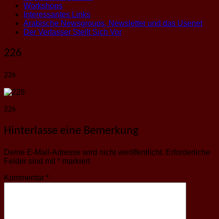
Workshops
Interessantes Links
Arabische Newsgroups, Newsletter und das Usenet
Der Verfasser Stellt Sich Vor
226
226
226
Hinterlasse eine Bemerkung
Deine E-Mail-Adresse wird nicht veröffentlicht.
Erforderliche
Felder sind mit
*
markiert
Kommentar
*