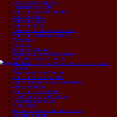
Der arabische Buchdruck
Kalligrafie und Schrift
Arabische Namensbestandteile
Arabische Tatoos
Arabische Comics
Arabische Zahlen
Textexemplare und Sprachproben
Arabische Literatur(geschichte)
Büchertipps
Der Koran
Vokabeln / Vokabular
Materialien zum Arabisch erlernen
Arabesken in der dt. Sprache
Internationalismen und Lehnwörter in der arabischen
Sprache
Texte in arabischer Sprache
Arabische Software und PC
Arabistik/Orientalistik an Universitäten
Arabische Medien
Arabischer Film und Kino
Ein kleiner Sprach-Reiseführer
Die Sprache der Musik
Schöne Bilder
Methoden zum Fremdsprachen lernen
Linguistik allgemein