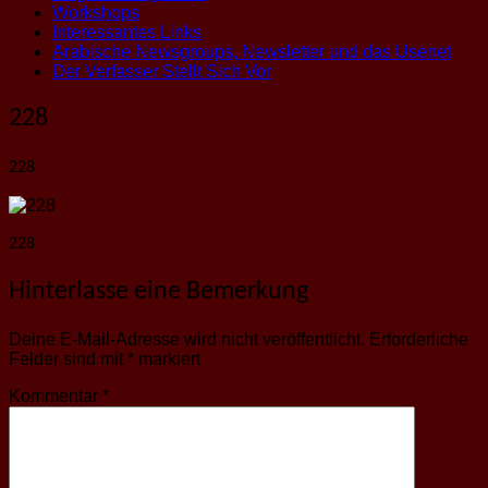
Workshops
Interessantes Links
Arabische Newsgroups, Newsletter und das Usenet
Der Verfasser Stellt Sich Vor
228
228
228
Hinterlasse eine Bemerkung
Deine E-Mail-Adresse wird nicht veröffentlicht.
Erforderliche
Felder sind mit
*
markiert
Kommentar
*