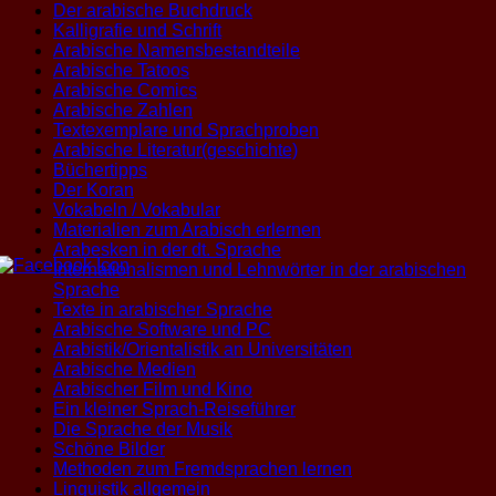
Der arabische Buchdruck
Kalligrafie und Schrift
Arabische Namensbestandteile
Arabische Tatoos
Arabische Comics
Arabische Zahlen
Textexemplare und Sprachproben
Arabische Literatur(geschichte)
Büchertipps
Der Koran
Vokabeln / Vokabular
Materialien zum Arabisch erlernen
Arabesken in der dt. Sprache
Internationalismen und Lehnwörter in der arabischen
Sprache
Texte in arabischer Sprache
Arabische Software und PC
Arabistik/Orientalistik an Universitäten
Arabische Medien
Arabischer Film und Kino
Ein kleiner Sprach-Reiseführer
Die Sprache der Musik
Schöne Bilder
Methoden zum Fremdsprachen lernen
Linguistik allgemein