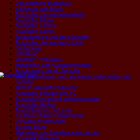
Der arabische Buchdruck
Kalligrafie und Schrift
Arabische Namensbestandteile
Arabische Tatoos
Arabische Comics
Arabische Zahlen
Textexemplare und Sprachproben
Arabische Literatur(geschichte)
Büchertipps
Der Koran
Vokabeln / Vokabular
Materialien zum Arabisch erlernen
Arabesken in der dt. Sprache
Internationalismen und Lehnwörter in der arabischen
Sprache
Texte in arabischer Sprache
Arabische Software und PC
Arabistik/Orientalistik an Universitäten
Arabische Medien
Arabischer Film und Kino
Ein kleiner Sprach-Reiseführer
Die Sprache der Musik
Schöne Bilder
Methoden zum Fremdsprachen lernen
Linguistik allgemein