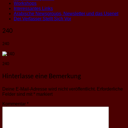
Workshops
Interessantes Links
Arabische Newsgroups, Newsletter und das Usenet
Der Verfasser Stellt Sich Vor
240
240
240
Hinterlasse eine Bemerkung
Deine E-Mail-Adresse wird nicht veröffentlicht.
Erforderliche
Felder sind mit
*
markiert
Kommentar
*