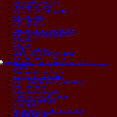
Der arabische Buchdruck
Kalligrafie und Schrift
Arabische Namensbestandteile
Arabische Tatoos
Arabische Comics
Arabische Zahlen
Textexemplare und Sprachproben
Arabische Literatur(geschichte)
Büchertipps
Der Koran
Vokabeln / Vokabular
Materialien zum Arabisch erlernen
Arabesken in der dt. Sprache
Internationalismen und Lehnwörter in der arabischen
Sprache
Texte in arabischer Sprache
Arabische Software und PC
Arabistik/Orientalistik an Universitäten
Arabische Medien
Arabischer Film und Kino
Ein kleiner Sprach-Reiseführer
Die Sprache der Musik
Schöne Bilder
Methoden zum Fremdsprachen lernen
Linguistik allgemein