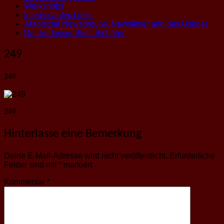
Workshops
Interessantes Links
Arabische Newsgroups, Newsletter und das Usenet
Der Verfasser Stellt Sich Vor
249
249
249
Hinterlasse eine Bemerkung
Deine E-Mail-Adresse wird nicht veröffentlicht.
Erforderliche
Felder sind mit
*
markiert
Kommentar
*