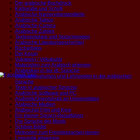
Der arabische Buchdruck
Kalligrafie und Schrift
Arabische Namensbestandteile
Arabische Tatoos
Arabische Comics
Arabische Zahlen
Textexemplare und Sprachproben
Arabische Literatur(geschichte)
Büchertipps
Der Koran
Vokabeln / Vokabular
Materialien zum Arabisch erlernen
Arabesken in der dt. Sprache
Internationalismen und Lehnwörter in der arabischen
Sprache
Texte in arabischer Sprache
Arabische Software und PC
Arabistik/Orientalistik an Universitäten
Arabische Medien
Arabischer Film und Kino
Ein kleiner Sprach-Reiseführer
Die Sprache der Musik
Schöne Bilder
Methoden zum Fremdsprachen lernen
Linguistik allgemein