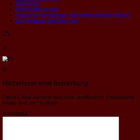
Workshops
Interessantes Links
Arabische Newsgroups, Newsletter und das Usenet
Der Verfasser Stellt Sich Vor
25
25
25
Hinterlasse eine Bemerkung
Deine E-Mail-Adresse wird nicht veröffentlicht.
Erforderliche
Felder sind mit
*
markiert
Kommentar
*