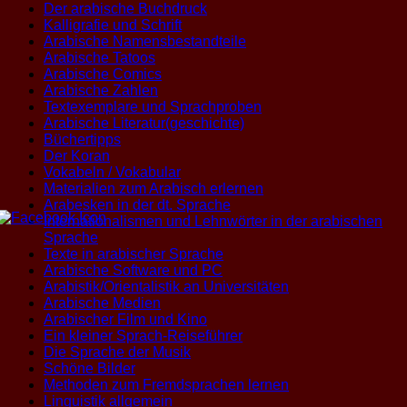
Der arabische Buchdruck
Kalligrafie und Schrift
Arabische Namensbestandteile
Arabische Tatoos
Arabische Comics
Arabische Zahlen
Textexemplare und Sprachproben
Arabische Literatur(geschichte)
Büchertipps
Der Koran
Vokabeln / Vokabular
Materialien zum Arabisch erlernen
Arabesken in der dt. Sprache
Internationalismen und Lehnwörter in der arabischen
Sprache
Texte in arabischer Sprache
Arabische Software und PC
Arabistik/Orientalistik an Universitäten
Arabische Medien
Arabischer Film und Kino
Ein kleiner Sprach-Reiseführer
Die Sprache der Musik
Schöne Bilder
Methoden zum Fremdsprachen lernen
Linguistik allgemein