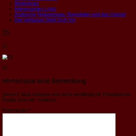
Workshops
Interessantes Links
Arabische Newsgroups, Newsletter und das Usenet
Der Verfasser Stellt Sich Vor
25
25
25
Hinterlasse eine Bemerkung
Deine E-Mail-Adresse wird nicht veröffentlicht.
Erforderliche
Felder sind mit
*
markiert
Kommentar
*