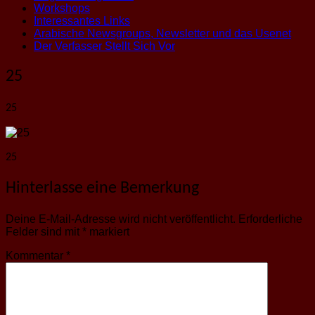
Workshops
Interessantes Links
Arabische Newsgroups, Newsletter und das Usenet
Der Verfasser Stellt Sich Vor
25
25
25
Hinterlasse eine Bemerkung
Deine E-Mail-Adresse wird nicht veröffentlicht.
Erforderliche
Felder sind mit
*
markiert
Kommentar
*