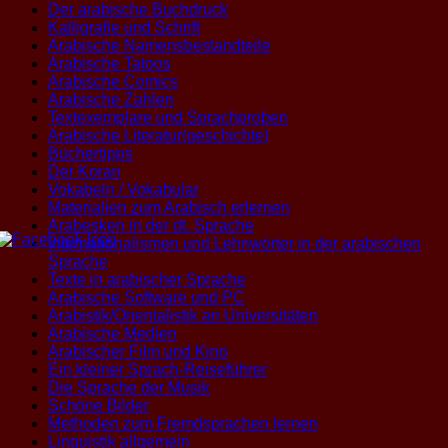
Der arabische Buchdruck
Kalligrafie und Schrift
Arabische Namensbestandteile
Arabische Tatoos
Arabische Comics
Arabische Zahlen
Textexemplare und Sprachproben
Arabische Literatur(geschichte)
Büchertipps
Der Koran
Vokabeln / Vokabular
Materialien zum Arabisch erlernen
Arabesken in der dt. Sprache
Internationalismen und Lehnwörter in der arabischen
Sprache
Texte in arabischer Sprache
Arabische Software und PC
Arabistik/Orientalistik an Universitäten
Arabische Medien
Arabischer Film und Kino
Ein kleiner Sprach-Reiseführer
Die Sprache der Musik
Schöne Bilder
Methoden zum Fremdsprachen lernen
Linguistik allgemein