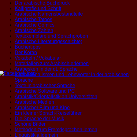
Der arabische Buchdruck
Kalligrafie und Schrift
Arabische Namensbestandteile
Arabische Tatoos
Arabische Comics
Arabische Zahlen
Textexemplare und Sprachproben
Arabische Literatur(geschichte)
Büchertipps
Der Koran
Vokabeln / Vokabular
Materialien zum Arabisch erlernen
Arabesken in der dt. Sprache
Internationalismen und Lehnwörter in der arabischen
Sprache
Texte in arabischer Sprache
Arabische Software und PC
Arabistik/Orientalistik an Universitäten
Arabische Medien
Arabischer Film und Kino
Ein kleiner Sprach-Reiseführer
Die Sprache der Musik
Schöne Bilder
Methoden zum Fremdsprachen lernen
Linguistik allgemein