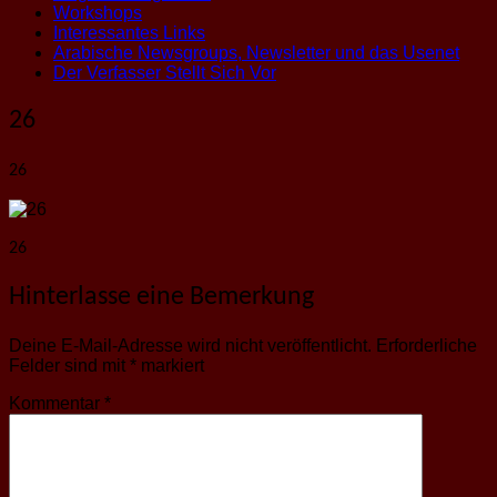
Workshops
Interessantes Links
Arabische Newsgroups, Newsletter und das Usenet
Der Verfasser Stellt Sich Vor
26
26
26
Hinterlasse eine Bemerkung
Deine E-Mail-Adresse wird nicht veröffentlicht.
Erforderliche
Felder sind mit
*
markiert
Kommentar
*