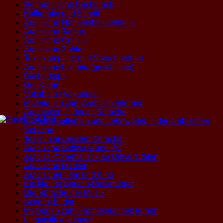
Der arabische Buchdruck
Kalligrafie und Schrift
Arabische Namensbestandteile
Arabische Tatoos
Arabische Comics
Arabische Zahlen
Textexemplare und Sprachproben
Arabische Literatur(geschichte)
Büchertipps
Der Koran
Vokabeln / Vokabular
Materialien zum Arabisch erlernen
Arabesken in der dt. Sprache
Internationalismen und Lehnwörter in der arabischen
Sprache
Texte in arabischer Sprache
Arabische Software und PC
Arabistik/Orientalistik an Universitäten
Arabische Medien
Arabischer Film und Kino
Ein kleiner Sprach-Reiseführer
Die Sprache der Musik
Schöne Bilder
Methoden zum Fremdsprachen lernen
Linguistik allgemein