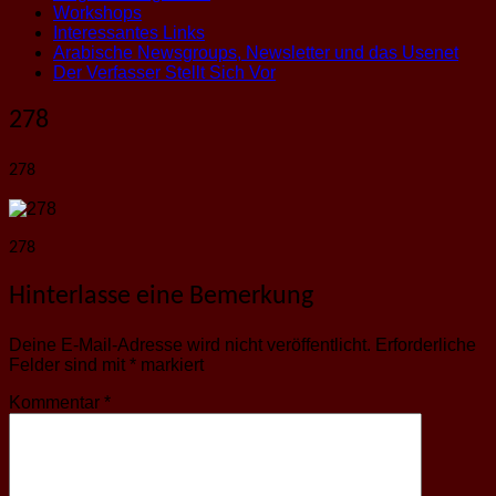
Workshops
Interessantes Links
Arabische Newsgroups, Newsletter und das Usenet
Der Verfasser Stellt Sich Vor
278
278
278
Hinterlasse eine Bemerkung
Deine E-Mail-Adresse wird nicht veröffentlicht.
Erforderliche
Felder sind mit
*
markiert
Kommentar
*