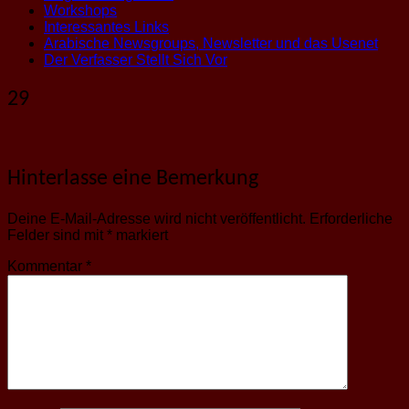
Workshops
Interessantes Links
Arabische Newsgroups, Newsletter und das Usenet
Der Verfasser Stellt Sich Vor
29
Hinterlasse eine Bemerkung
Deine E-Mail-Adresse wird nicht veröffentlicht.
Erforderliche
Felder sind mit
*
markiert
Kommentar
*