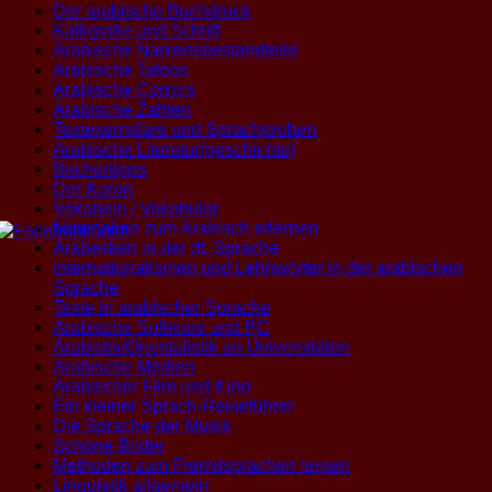
Der arabische Buchdruck
Kalligrafie und Schrift
Arabische Namensbestandteile
Arabische Tatoos
Arabische Comics
Arabische Zahlen
Textexemplare und Sprachproben
Arabische Literatur(geschichte)
Büchertipps
Der Koran
Vokabeln / Vokabular
Materialien zum Arabisch erlernen
Arabesken in der dt. Sprache
Internationalismen und Lehnwörter in der arabischen
Sprache
Texte in arabischer Sprache
Arabische Software und PC
Arabistik/Orientalistik an Universitäten
Arabische Medien
Arabischer Film und Kino
Ein kleiner Sprach-Reiseführer
Die Sprache der Musik
Schöne Bilder
Methoden zum Fremdsprachen lernen
Linguistik allgemein