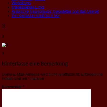
Workshops
Interessantes Links
Arabische Newsgroups, Newsletter und das Usenet
Der Verfasser Stellt Sich Vor
3
3
3
Hinterlasse eine Bemerkung
Deine E-Mail-Adresse wird nicht veröffentlicht.
Erforderliche
Felder sind mit
*
markiert
Kommentar
*