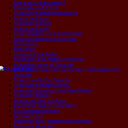
Der arabische Buchdruck
Kalligrafie und Schrift
Arabische Namensbestandteile
Arabische Tatoos
Arabische Comics
Arabische Zahlen
Textexemplare und Sprachproben
Arabische Literatur(geschichte)
Büchertipps
Der Koran
Vokabeln / Vokabular
Materialien zum Arabisch erlernen
Arabesken in der dt. Sprache
Internationalismen und Lehnwörter in der arabischen
Sprache
Texte in arabischer Sprache
Arabische Software und PC
Arabistik/Orientalistik an Universitäten
Arabische Medien
Arabischer Film und Kino
Ein kleiner Sprach-Reiseführer
Die Sprache der Musik
Schöne Bilder
Methoden zum Fremdsprachen lernen
Linguistik allgemein