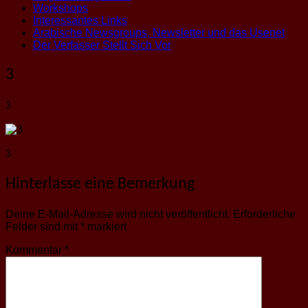
Workshops
Interessantes Links
Arabische Newsgroups, Newsletter und das Usenet
Der Verfasser Stellt Sich Vor
3
3
3
Hinterlasse eine Bemerkung
Deine E-Mail-Adresse wird nicht veröffentlicht.
Erforderliche
Felder sind mit
*
markiert
Kommentar
*