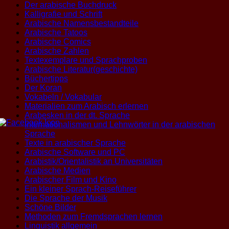
Der arabische Buchdruck
Kalligrafie und Schrift
Arabische Namensbestandteile
Arabische Tatoos
Arabische Comics
Arabische Zahlen
Textexemplare und Sprachproben
Arabische Literatur(geschichte)
Büchertipps
Der Koran
Vokabeln / Vokabular
Materialien zum Arabisch erlernen
Arabesken in der dt. Sprache
Internationalismen und Lehnwörter in der arabischen
Sprache
Texte in arabischer Sprache
Arabische Software und PC
Arabistik/Orientalistik an Universitäten
Arabische Medien
Arabischer Film und Kino
Ein kleiner Sprach-Reiseführer
Die Sprache der Musik
Schöne Bilder
Methoden zum Fremdsprachen lernen
Linguistik allgemein