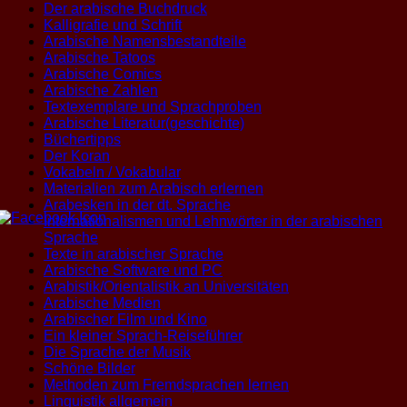
Der arabische Buchdruck
Kalligrafie und Schrift
Arabische Namensbestandteile
Arabische Tatoos
Arabische Comics
Arabische Zahlen
Textexemplare und Sprachproben
Arabische Literatur(geschichte)
Büchertipps
Der Koran
Vokabeln / Vokabular
Materialien zum Arabisch erlernen
Arabesken in der dt. Sprache
Internationalismen und Lehnwörter in der arabischen
Sprache
Texte in arabischer Sprache
Arabische Software und PC
Arabistik/Orientalistik an Universitäten
Arabische Medien
Arabischer Film und Kino
Ein kleiner Sprach-Reiseführer
Die Sprache der Musik
Schöne Bilder
Methoden zum Fremdsprachen lernen
Linguistik allgemein