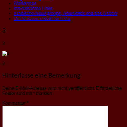
Workshops
Interessantes Links
Arabische Newsgroups, Newsletter und das Usenet
Der Verfasser Stellt Sich Vor
3
3
3
Hinterlasse eine Bemerkung
Deine E-Mail-Adresse wird nicht veröffentlicht.
Erforderliche
Felder sind mit
*
markiert
Kommentar
*