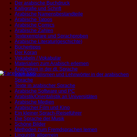
Der arabische Buchdruck
Kalligrafie und Schrift
Arabische Namensbestandteile
Arabische Tatoos
Arabische Comics
Arabische Zahlen
Textexemplare und Sprachproben
Arabische Literatur(geschichte)
Büchertipps
Der Koran
Vokabeln / Vokabular
Materialien zum Arabisch erlernen
Arabesken in der dt. Sprache
Internationalismen und Lehnwörter in der arabischen
Sprache
Texte in arabischer Sprache
Arabische Software und PC
Arabistik/Orientalistik an Universitäten
Arabische Medien
Arabischer Film und Kino
Ein kleiner Sprach-Reiseführer
Die Sprache der Musik
Schöne Bilder
Methoden zum Fremdsprachen lernen
Linguistik allgemein