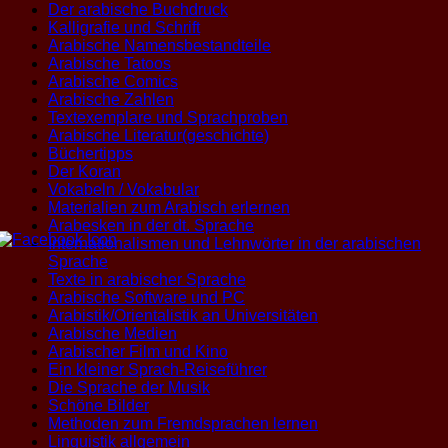
Der arabische Buchdruck
Kalligrafie und Schrift
Arabische Namensbestandteile
Arabische Tatoos
Arabische Comics
Arabische Zahlen
Textexemplare und Sprachproben
Arabische Literatur(geschichte)
Büchertipps
Der Koran
Vokabeln / Vokabular
Materialien zum Arabisch erlernen
Arabesken in der dt. Sprache
Internationalismen und Lehnwörter in der arabischen
Sprache
Texte in arabischer Sprache
Arabische Software und PC
Arabistik/Orientalistik an Universitäten
Arabische Medien
Arabischer Film und Kino
Ein kleiner Sprach-Reiseführer
Die Sprache der Musik
Schöne Bilder
Methoden zum Fremdsprachen lernen
Linguistik allgemein