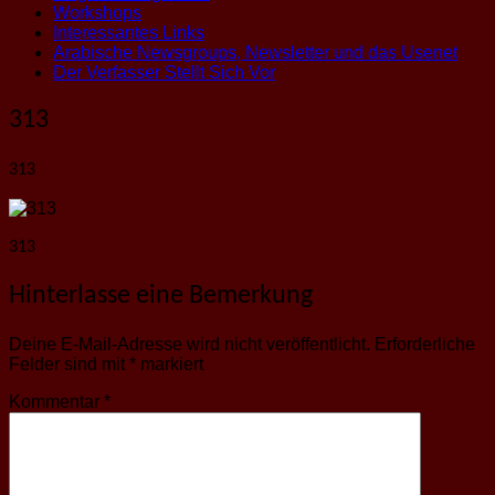
Workshops
Interessantes Links
Arabische Newsgroups, Newsletter und das Usenet
Der Verfasser Stellt Sich Vor
313
313
313
Hinterlasse eine Bemerkung
Deine E-Mail-Adresse wird nicht veröffentlicht.
Erforderliche
Felder sind mit
*
markiert
Kommentar
*